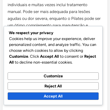
individuais e muitas vezes inclui tratamento
manual. Pode ser mais adequada para lesões
agudas ou dor severa, enquanto o Pilates pode ser
um ótimo complemento para manutenção e
prevenção contínuas.
We respect your privacy
Cookies help us improve your experience, deliver
personalized content, and analyze traffic. You can
Eficácia do Pilates em comparação com
choose which cookies to allow by clicking
a quiropraxia
Customize
. Click
Accept All
to consent or
Reject
All
to decline non-essential cookies.
O Pilates e a quiropraxia visam aliviar a dor no
pescoço, mas através de metodologias diferentes.
Customize
A quiropraxia foca em ajustes da coluna para
Reject All
aliviar a dor e melhorar a função, enquanto o
Pilates enfatiza o fortalecimento e a estabilização
Accept All
dos músculos ao redor do pescoço.