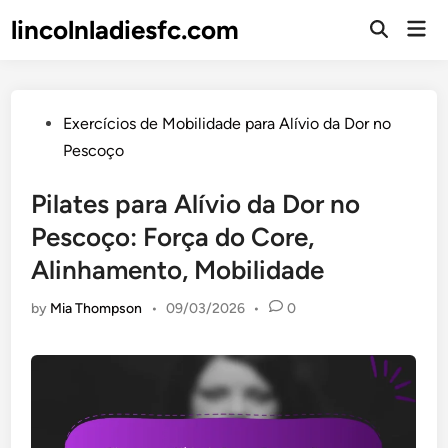
Skip
lincolnladiesfc.com
Mai
to
Open
Men
Search
content
Posted
Exercícios de Mobilidade para Alívio da Dor no
in
Pescoço
Pilates para Alívio da Dor no
Pescoço: Força do Core,
Alinhamento, Mobilidade
by
Mia Thompson
•
09/03/2026
•
0