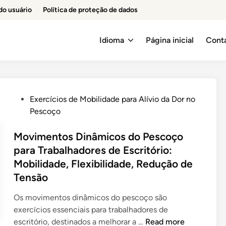
do usuário
Política de proteção de dados
Idioma
Página inicial
Cont
P
Exercícios de Mobilidade para Alívio da Dor no
o
Pescoço
s
t
Movimentos Dinâmicos do Pescoço
e
para Trabalhadores de Escritório:
d
Mobilidade, Flexibilidade, Redução de
i
Tensão
n
Os movimentos dinâmicos do pescoço são
exercícios essenciais para trabalhadores de
M
escritório, destinados a melhorar a …
Read more