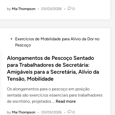
o
by
Mia Thompson
•
03/03/2026
•
0
v
i
m
e
n
P
Exercícios de Mobilidade para Alívio da Dor no
t
o
Pescoço
o
s
s
t
Alongamentos de Pescoço Sentado
D
e
para Trabalhadores de Secretária:
i
d
Amigáveis para a Secretária, Alívio da
n
i
â
Tensão, Mobilidade
n
m
Os alongamentos para o pescoço em posição
i
sentada são exercícios essenciais para trabalhadores
c
A
de escritório, projetados …
Read more
o
l
s
by
Mia Thompson
•
03/03/2026
•
0
o
d