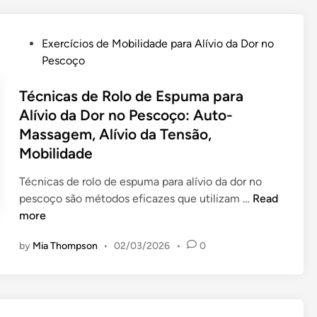
S
h
e
e
a
s
n
d
P
Exercícios de Mobilidade para Alívio da Dor no
d
t
o
o
Pescoço
e
a
r
s
P
d
e
t
Técnicas de Rolo de Espuma para
o
o
s
e
Alívio da Dor no Pescoço: Auto-
s
p
d
d
Massagem, Alívio da Tensão,
t
a
e
i
u
Mobilidade
r
E
n
r
a
s
Técnicas de rolo de espuma para alívio da dor no
a
T
c
T
pescoço são métodos eficazes que utilizam …
Read
E
r
r
é
more
r
a
i
c
g
b
t
by
Mia Thompson
•
02/03/2026
•
0
n
o
a
ó
i
n
l
r
c
ó
h
i
a
m
a
o
s