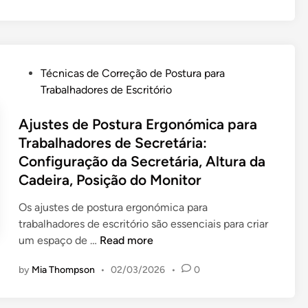
n
o
g
P
a
e
m
s
P
Técnicas de Correção de Postura para
e
c
o
Trabalhadores de Escritório
n
o
s
t
ç
t
Ajustes de Postura Ergonómica para
o
o
e
Trabalhadores de Secretária:
s
p
d
Configuração da Secretária, Altura da
d
a
i
e
Cadeira, Posição do Monitor
r
n
P
a
Os ajustes de postura ergonómica para
e
T
trabalhadores de escritório são essenciais para criar
s
r
A
um espaço de …
Read more
c
a
j
o
b
by
Mia Thompson
•
02/03/2026
•
0
u
ç
a
s
o
l
t