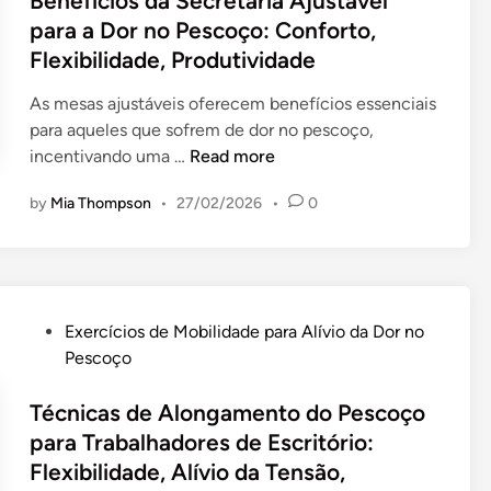
Benefícios da Secretária Ajustável
t
E
n
b
o
g
e
para a Dor no Pescoço: Conforto,
á
r
s
r
:
u
d
r
Flexibilidade, Produtividade
g
ã
o
A
r
i
i
o
o
s
u
a
n
As mesas ajustáveis oferecem benefícios essenciais
a
n
p
t
ç
para aqueles que sofrem de dor no pescoço,
,
ó
a
o
ã
B
incentivando uma …
Read more
A
m
r
-
o
e
l
i
a
M
by
Mia Thompson
•
27/02/2026
•
0
d
n
í
c
T
a
a
e
v
a
r
s
S
f
i
s
a
s
e
í
o
P
b
a
c
c
d
e
a
P
Exercícios de Mobilidade para Alívio da Dor no
g
r
i
a
r
l
o
Pescoço
e
e
o
T
s
h
s
m
t
s
e
o
a
t
Técnicas de Alongamento do Pescoço
,
á
d
n
n
d
e
A
para Trabalhadores de Escritório:
r
a
s
a
o
d
l
Flexibilidade, Alívio da Tensão,
i
S
ã
l
r
i
í