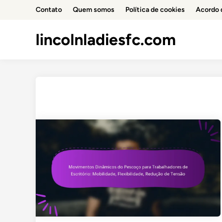
Skip
Contato
Quem somos
Política de cookies
Acordo 
to
content
lincolnladiesfc.com