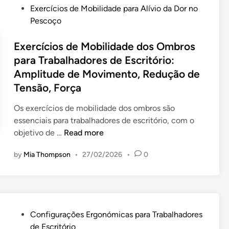
i
d
:
P
Exercícios de Mobilidade para Alívio da Dor no
d
c
o
M
o
Pescoço
e
a
r
o
s
R
p
e
b
t
Exercícios de Mobilidade dos Ombros
o
a
s
i
e
para Trabalhadores de Escritório:
l
r
d
l
d
Amplitude de Movimento, Redução de
o
a
e
i
i
d
Tensão, Força
T
S
d
n
e
r
e
a
Os exercícios de mobilidade dos ombros são
E
a
c
d
essenciais para trabalhadores de escritório, com o
s
b
r
e
E
objetivo de …
Read more
p
a
e
,
x
u
l
t
F
by
Mia Thompson
•
27/02/2026
•
0
e
m
h
á
l
r
a
a
r
e
c
p
d
i
x
í
a
o
a
i
c
r
r
:
P
Configurações Ergonómicas para Trabalhadores
b
i
a
e
A
o
de Escritório
i