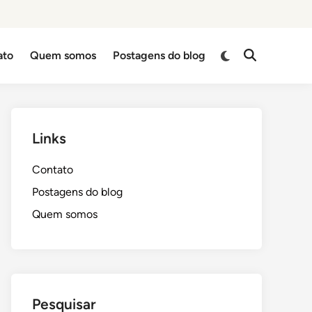
Switch
ato
Quem somos
Postagens do blog
Open
to
Search
dark
mode
Links
Contato
Postagens do blog
Quem somos
Pesquisar