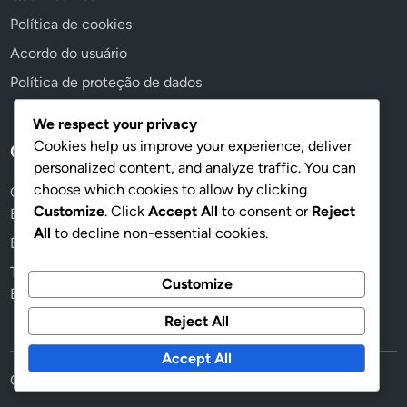
Política de cookies
Acordo do usuário
Política de proteção de dados
We respect your privacy
Cookies help us improve your experience, deliver
Categorias
personalized content, and analyze traffic. You can
choose which cookies to allow by clicking
Configurações Ergonómicas para Trabalhadores de
Customize
. Click
Accept All
to consent or
Reject
Escritório
All
to decline non-essential cookies.
Exercícios de Mobilidade para Alívio da Dor no Pescoço
Técnicas de Correção de Postura para Trabalhadores de
Customize
Escritório
Reject All
Accept All
Copyright © 2026
lincolnladiesfc.com
.