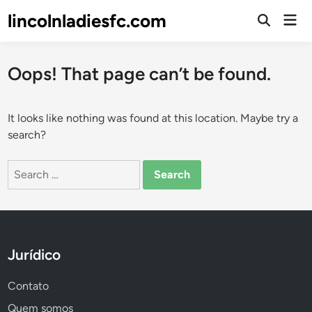
Skip
lincolnladiesfc.com
Mai
to
Open
Men
Search
content
Oops! That page can’t be found.
It looks like nothing was found at this location. Maybe try a
search?
Search
for:
Jurídico
Contato
Quem somos